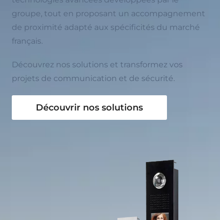
groupe, tout en proposant un accompagnement
de proximité adapté aux spécificités du marché
français.
Découvrez nos solutions et transformez vos
projets de communication et de sécurité.
Découvrir nos solutions