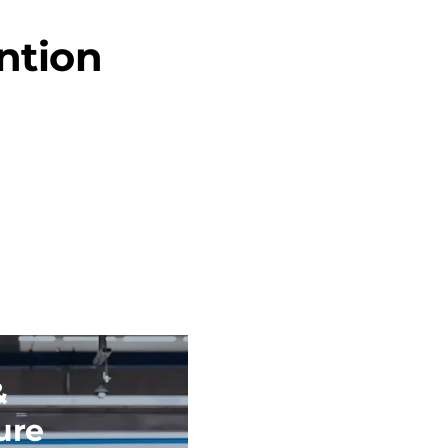
ention
&
ure