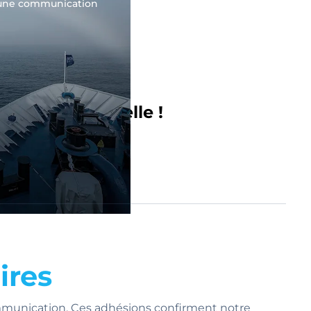
r une communication
 situation réelle !
ires
mmunication. Ces adhésions confirment notre