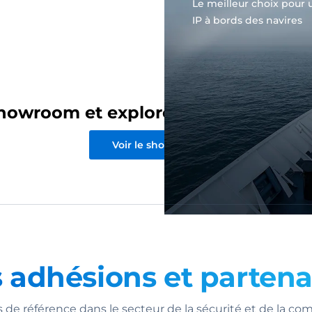
Le meilleur choix pou
IP à bords des navires
owroom et explorez nos solutions en
Voir le showroom
 adhésions et partena
e référence dans le secteur de la sécurité et de la co