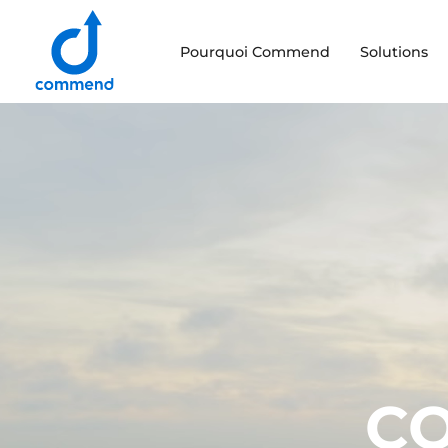
Scroll to content
Pourquoi Commend
Solutions
Commend
C