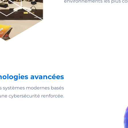
environnements les plus c
nologies avancées
des systèmes modernes basés
t une cybersécurité renforcée.