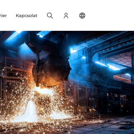
Search
Bejelentkezés
Change your location
rier
Kapcsolat