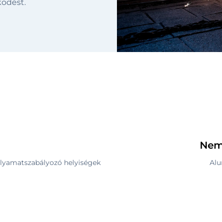
ködést.
Nem
lyamatszabályozó helyiségek
Alu