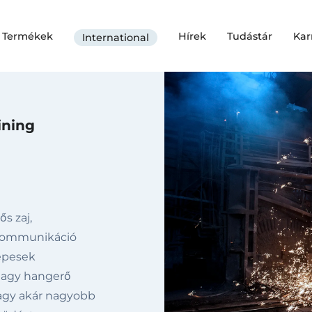
Termékek
Hírek
Tudástár
Kar
International
ining
s zaj,
 kommunikáció
képesek
 nagy hangerő
 vagy akár nagyobb