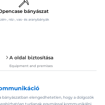
Opencase bányászat
zén-, réz-, vas- és aranybányák
A oldal biztosítása
Equipment and premises
kommunikáció
a bányászatban elengedhetetlen, hogy a dolgozók
egbízhatóan tudjanak egymással kommunikálni,