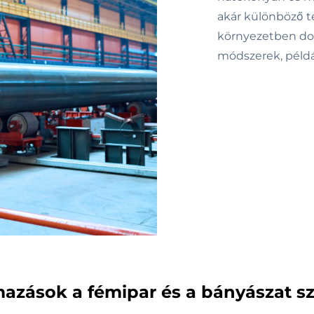
akár különböző te
környezetben do
módszerek, példá
mazások a fémipar és a bányászat s