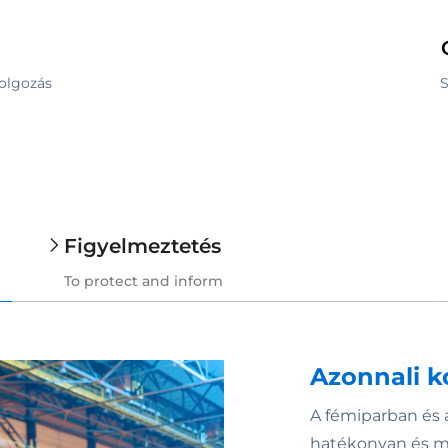
dolgozás
S
Figyelmeztetés
To protect and inform
Azonnali 
A fémiparban és 
hatékonyan és m