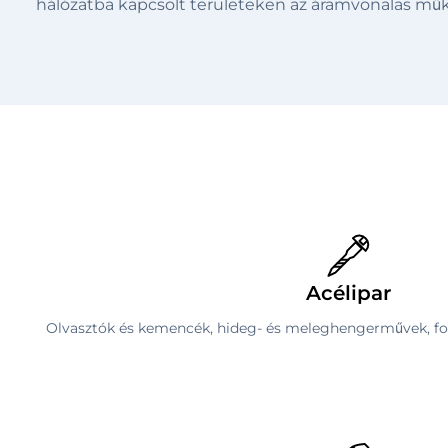
hálózatba kapcsolt területeken az áramvonalas mű
Acélipar
Olvasztók és kemencék, hideg- és meleghengerművek, fo