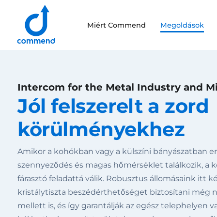
Scroll to content
Miért Commend
Megoldások
Commend
Intercom for the Metal Industry and M
Jól felszerelt a zord
körülményekhez
Amikor a kohókban vagy a külszíni bányászatban erő
szennyeződés és magas hőmérséklet találkozik, a
fárasztó feladattá válik. Robusztus állomásaink itt 
kristálytiszta beszédérthetőséget biztosítani még
mellett is, és így garantálják az egész telephelyen