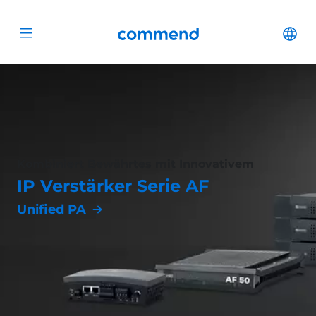
Zum Inhalt springen
Commend
Cha
Open menu
Kombiniert Bewährtes mit Innovativem
IP Verstärker Serie AF
Unified PA