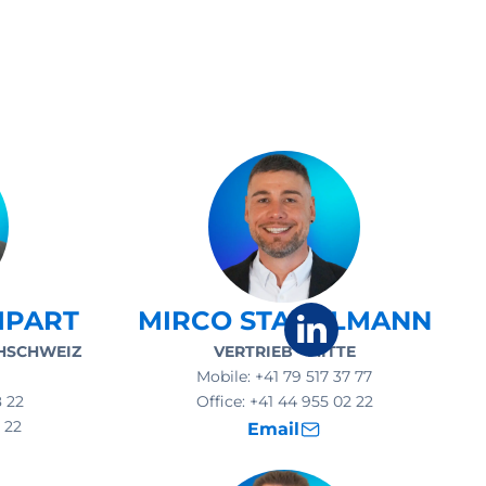
MPART
MIRCO STADELMANN
HSCHWEIZ
VERTRIEB - MITTE
Mobile:
+41 79 517 37 77
8 22
Office:
+41 44 955 02 22
 22
Email