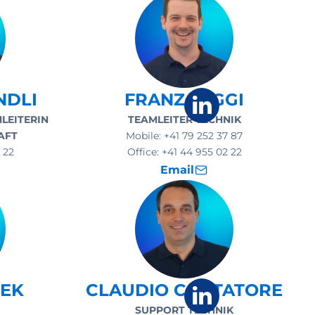
NDLI
FRANZ JAGGI
LEITERIN
TEAMLEITER TECHNIK
AFT
Mobile:
+41 79 252 37 87
 22
Office:
+41 44 955 02 22
Email
PEK
CLAUDIO CANTATORE
SUPPORT TECHNIK