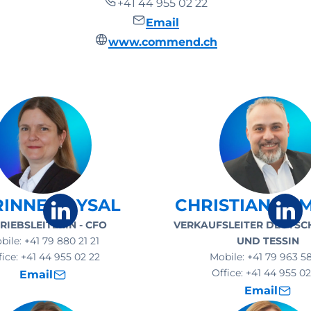
+41 44 955 02 22
Email
www.commend.ch
INNE BAYSAL
CHRISTIAN LA
RIEBSLEITERIN - CFO
VERKAUFSLEITER DEUTSC
bile:
+41 79 880 21 21
UND TESSIN
fice:
+41 44 955 02 22
Mobile:
+41 79 963 5
Office:
+41 44 955 02
Email
Email