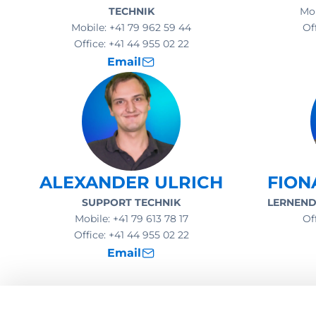
TECHNIK
Mo
Mobile:
+41 79 962 59 44
Of
Office:
+41 44 955 02 22
Email
ALEXANDER ULRICH
FION
SUPPORT TECHNIK
LERNEND
Mobile:
+41 79 613 78 17
Of
Office:
+41 44 955 02 22
Email