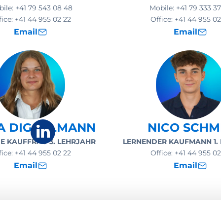
bile:
+41 79 543 08 48
Mobile:
+41 79 333 37
fice:
+41 44 955 02 22
Office:
+41 44 955 02
Email
Email
A DIGGELMANN
NICO SCHM
E KAUFFRAU 3. LEHRJAHR
LERNENDER KAUFMANN 1.
fice:
+41 44 955 02 22
Office:
+41 44 955 02
Email
Email