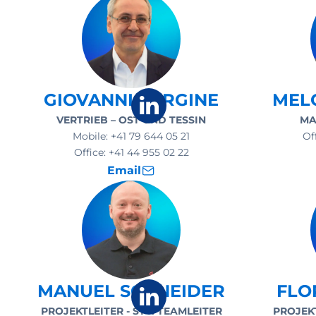
GIOVANNI VERGINE
MEL
VERTRIEB – OST UND TESSIN
MA
Mobile:
+41 79 644 05 21
Of
Office:
+41 44 955 02 22
Email
MANUEL SCHNEIDER
FLO
PROJEKTLEITER - STV. TEAMLEITER
PROJEK