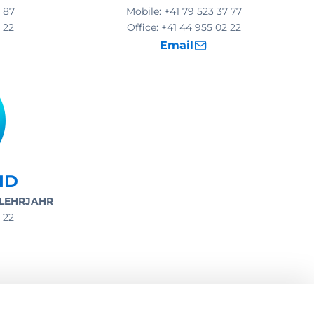
 87
Mobile:
+41 79 523 37 77
 22
Office:
+41 44 955 02 22
Email
ID
 LEHRJAHR
 22