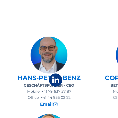
HANS-PETER BENZ
COR
GESCHÄFTSFÜHRER - CEO
BET
Mobile:
+41 79 637 37 87
Mo
Office:
+41 44 955 02 22
Of
Email