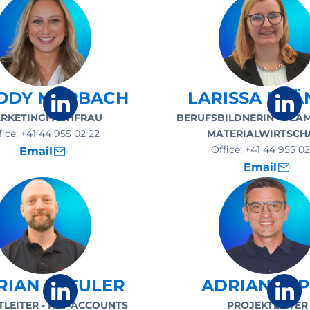
ODY MARBACH
LARISSA BRÄ
RKETINGFACHFRAU
BERUFSBILDNERIN - TEAM
fice:
+41 44 955 02 22
MATERIALWIRTSCH
Office:
+41 44 955 02
Email
Email
RIAN BLEULER
ADRIAN SY
TLEITER - KEY-ACCOUNTS
PROJEKTLEITER