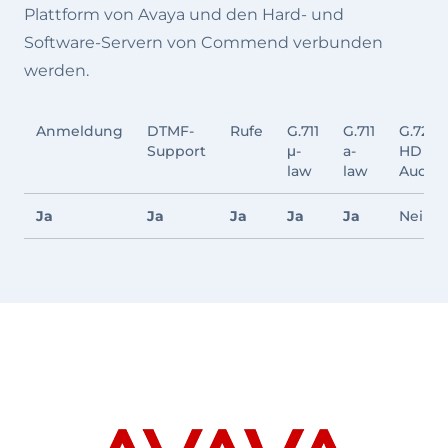
Plattform von Avaya und den Hard- und
Software-Servern von Commend verbunden
werden.
Anmeldung
DTMF-
Rufe
G.711
G.711
G.722
Support
μ-
a-
HD
law
law
Audio
Ja
Ja
Ja
Ja
Ja
Nein