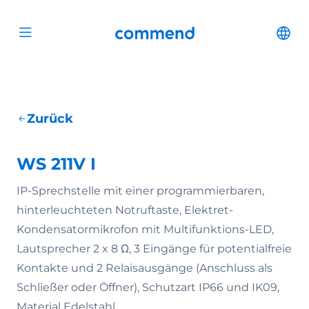
Zum Inhalt springen
Commend
Cha
Open menu
Zurück
WS 211V I
IP-Sprechstelle mit einer programmierbaren,
hinterleuchteten Notruftaste, Elektret-
Kondensatormikrofon mit Multifunktions-LED,
Lautsprecher 2 x 8 Ω, 3 Eingänge für potentialfreie
Kontakte und 2 Relaisausgänge (Anschluss als
Schließer oder Öffner), Schutzart IP66 und IK09,
Material Edelstahl.