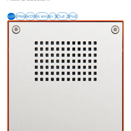
IoIP
IP66
IK09
16 kHz
In 3
Out 2
PoE