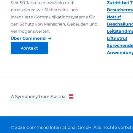
Seit 50 Jahren entwickeln und
Zutritt bei
produzieren wir Sicherheits- und
Besucherm
integrierte Kommunikationssysteme für
Notruf
den Schutz von Menschen, Gebäuden und
Beschallun
Vermögenswerten.
Leitstand
Über Commend
Liftnotruf
Sprechende
Kontakt
Anwendun
© 2026 Commend International GmbH. Alle Rechte vorbeha