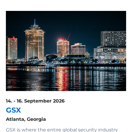
14. - 16. September 2026
GSX
Atlanta, Georgia
GSX is where the entire global security industry