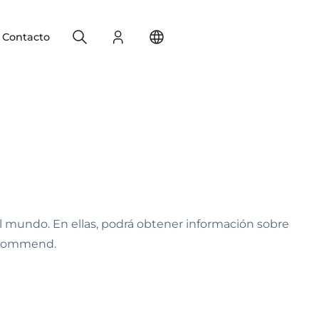
Search
Registro
Change your location
Contacto
el mundo. En ellas, podrá obtener información sobre
s Commend.