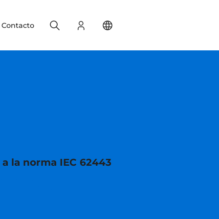
Search
Registro
Change your location
Contacto
 a la norma IEC 62443
os Seguros