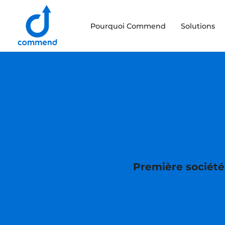
Scroll to content
Pourquoi Commend
Solutions
Commend
Première société
Cycle de vie du