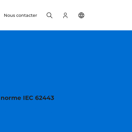
Search
S'identifier
Change your location
Nous contacter
a norme IEC 62443
oduits sécurisés