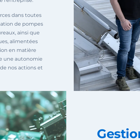
 l’entreprise.
urces dans toutes
lisation de pompes
ureaux, ainsi que
ues, alimentées
sion en matière
dre une autonomie
de nos actions et
Gestio