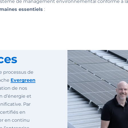
n système de management environnemental conforme à 
maines essentiels
:
ces
re processus de
roche
Evergreen
ation de nos
n d’énergie et
ificative. Par
certifiés en
er en continu