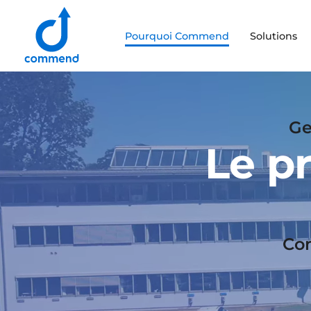
Scroll to content
Pourquoi Commend
Solutions
Commend
Ge
Le p
Com