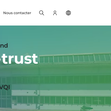
Search
S'identifier
Change your location
Nous contacter
end
trust
BVQI