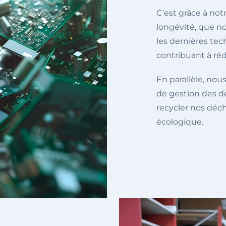
C'est grâce à not
longévité, que n
les dernières te
contribuant à réd
En parallèle, nou
de gestion des dé
recycler nos déc
écologique.