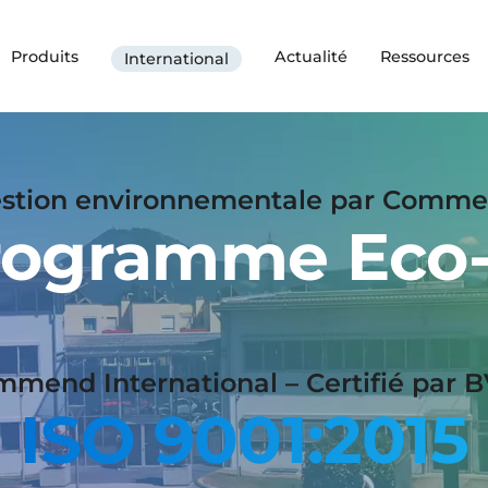
Produits
Actualité
Ressources
International
stion environnementale par Comm
rogramme Eco-
mend International – Certifié par 
ISO 9001:2015