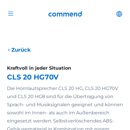
Zum Inhalt springen
Commend
Cha
Open menu
Zurück
Kraftvoll in jeder Situation
CLS 20 HG70V
Die Hornlautsprecher CLS 20 HG, CLS 20 HG70V
und CLS 20 HG8 sind für die Übertragung von
Sprach- und Musiksignalen geeignet und können
sowohl im Innen- als auch im Außenbereich
eingesetzt werden. Selbstverlöschendes ABS-
Gehäusematerial in Kombination mit einem