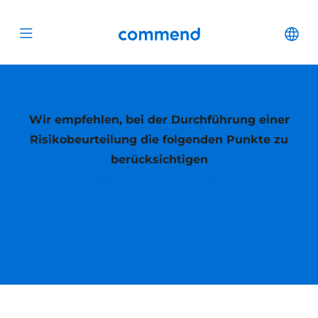
Zum Inhalt springen
Commend
Cha
Open menu
Wir empfehlen, bei der Durchführung einer
Risikobeurteilung die folgenden Punkte zu
berücksichtigen
Risk Assessment
Cyber Security