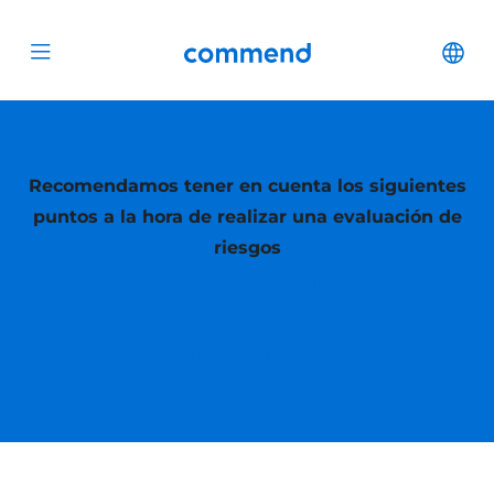
Scroll to content
Commend
Cha
Open menu
Recomendamos tener en cuenta los siguientes
puntos a la hora de realizar una evaluación de
riesgos
Evaluación de Riesgos
Ciberseguridad