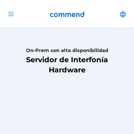
Scroll to content
Commend
Cha
Open menu
On-Prem con alta disponibilidad
Servidor de Interfonía
Hardware