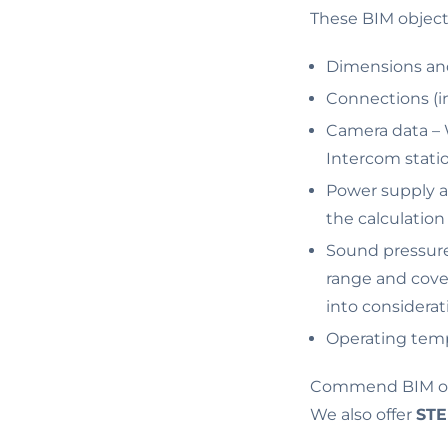
These BIM object
Dimensions and
Connections (in
Camera data – W
Intercom stati
Power supply a
the calculation
Sound pressure 
range and cove
into considera
Operating tem
Commend BIM obj
We also offer
ST