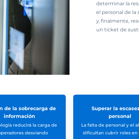
determinar la re
el personal de la
y, finalmente, re
un ticket de sust
n de la sobrecarga de
Superar la escase
información
personal
logía reducirá la carga de
La falta de personal y el a
 operadores desviando
dificultan cubrir roles en