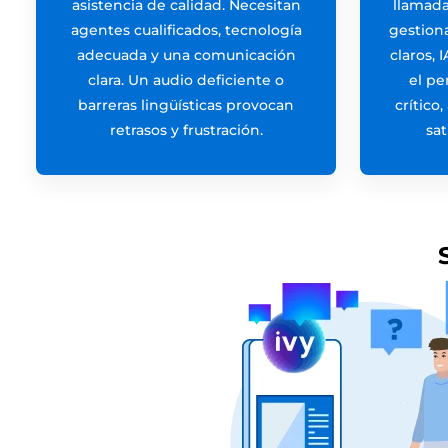
asistencia de calidad. Necesitan
llamada
agentes cualificados, tecnología
gestion
adecuada y una comunicación
claros, 
clara. Un audio deficiente o
el pe
barreras lingüísticas provocan
crítico
retrasos y frustración.
sat