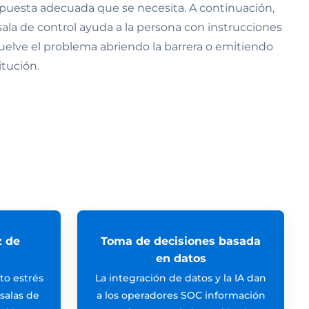
spuesta adecuada que se necesita. A continuación,
 sala de control ayuda a la persona con instrucciones
suelve el problema abriendo la barrera o emitiendo
itución.
z de
Toma de decisiones basada
en datos
lto estrés
La integración de datos y la IA dan
 salas de
a los operadores SOC información