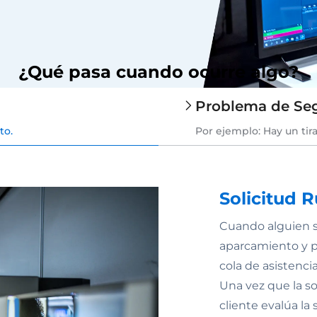
¿Qué pasa cuando ocurre algo?
Problema de Se
to.
Por ejemplo: Hay un tira
Solicitud R
Cuando alguien s
aparcamiento y pu
cola de asistenci
Una vez que la sol
cliente evalúa la