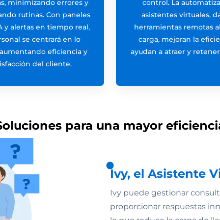
s, minimizando errores y
control. La automatiza
ando rutinas. Con paneles
asistentes virtuales, d
IA y alertas en tiempo real,
herramientas remotas al
rsonal se centrará en lo
carga, mejoran la efici
, aumentando eficiencia y
ayudan a atraer y retener
isfacción del cliente.
Soluciones para una mayor eficienci
Ivy, el Asistente V
Ivy puede gestionar consultas
proporcionar respuestas inme