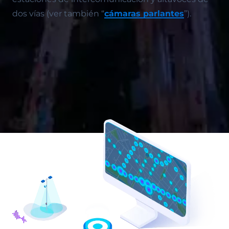
dos vías (ver también “
cámaras parlantes
”).