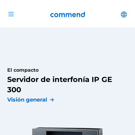
Scroll to content
Commend
Cha
Open menu
El compacto
Servidor de interfonía IP GE
300
Visión general