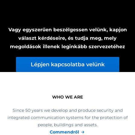
Vagy egyszerűen beszélgessen velünk, kapjon
választ kérdéseire, és tudja meg, mely
megoldások illenek leginkább szervezetéhez
Lépjen kapcsolatba velünk
WHO WE ARE
Since 50 years we develop and produce security and
integrated communication systems for the protection of
people, buildings and assets.
Commendről