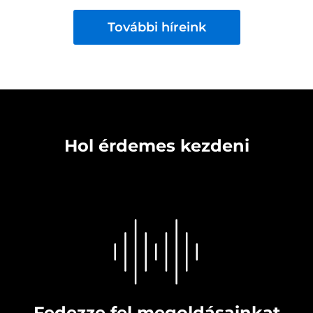
További híreink
Hol érdemes kezdeni
Fedezze fel megoldásainkat