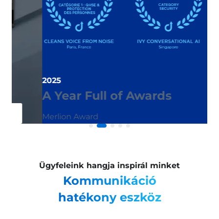
Iv
É
f
2025
i
A Year Full of Awards
Merlion Award
Ügyfeleink hangja inspirál minket
Kommunikáció
hatékony eszköz