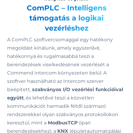
ComPLC – Intelligens
támogatás a logikai
vezérléshez
A ComPLC szoftvercsomaggal egy hatékony
megoldást kínálunk, amely egyszerűvé,
hatékonnyá és rugalmasabbá teszi a
berendezések viselkedésének vezérlését a
Commend Intercom környezeten belül. A
szoftver használható az Intercom szerver
beépített,
szabványos I/O vezérlési funkcióival
együtt
, és lehetővé teszi a közvetlen
kommunikációt harmadik féltől származó
rendszerekkel olyan szabványos protokollokon
keresztül, mint a
ModbusTCP
(ipari
berendezésekhez), a
KNX
(épületautomatizálási