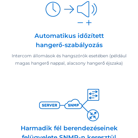
Automatikus időzített
hangerő-szabályozás
Intercom állomások és hangszórók esetében (például
magas hangerő nappal, alacsony hangerő éjszaka)
Harmadik fél berendezéseinek
felügyelete SNMP-n keresztül