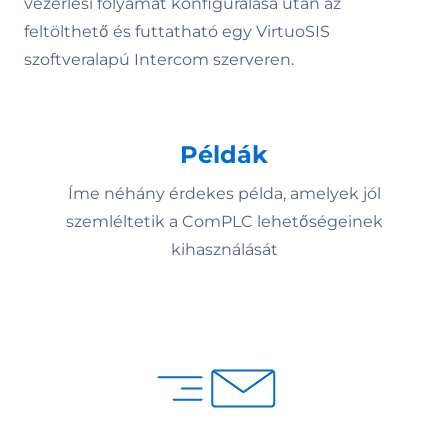
vezérlési folyamat konfigurálása után az
feltölthető és futtatható egy VirtuoSIS
szoftveralapú Intercom szerveren.
Példák
Íme néhány érdekes példa, amelyek jól
szemléltetik a ComPLC lehetőségeinek
kihasználását