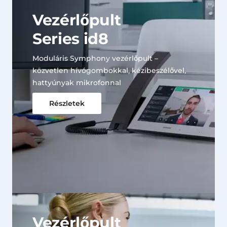
Vezérlőpult
Series id8
Moduláris Symphony vezérlőpult –
közvetlen hívógombokkal, kézibeszélővel,
hattyúnyak mikrofonnal
Részletek
Vezérlőpult