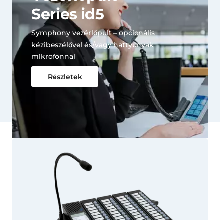
Series id5
Symphony vezérlőpult – opcionális
kézibeszélővel és/vagy hattyúnyak
mikrofonnal
Részletek