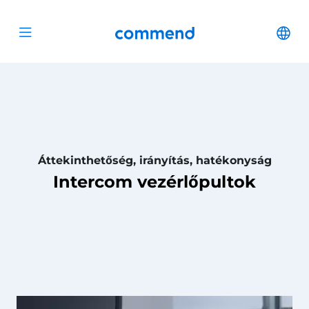
Scroll to content
Commend
Cha
Open menu
Áttekinthetőség, irányítás, hatékonyság
Intercom vezérlőpultok