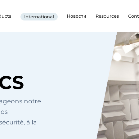
ducts
Новости
Resources
Cont
International
NCS
tageons notre
nos
écurité, à la