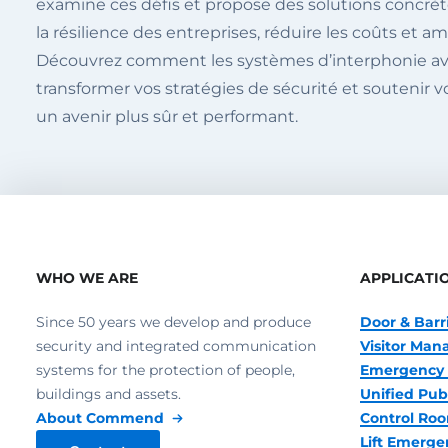
examine ces défis et propose des solutions concrèt
la résilience des entreprises, réduire les coûts et am
Découvrez comment les systèmes d’interphonie a
transformer vos stratégies de sécurité et soutenir v
un avenir plus sûr et performant.
WHO WE ARE
APPLICATI
Since 50 years we develop and produce
Door & Barr
security and integrated communication
Visitor Ma
systems for the protection of people,
Emergency 
buildings and assets.
Unified Pub
About Commend
Control R
Lift Emerge