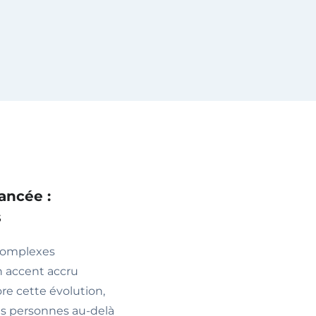
vancée :
s
 complexes
n accent accru
ore cette évolution,
des personnes au-delà