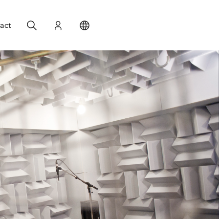
Search
Login
Change your location
act