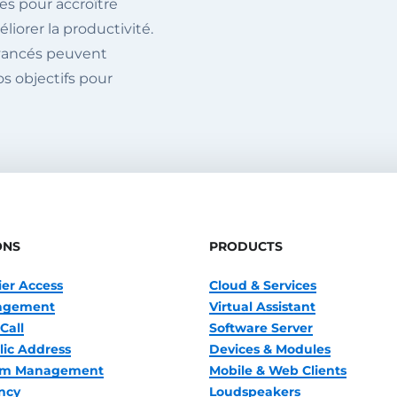
es pour accroître
éliorer la productivité.
vancés peuvent
os objectifs pour
ONS
PRODUCTS
ier Access
Cloud & Services
nagement
Virtual Assistant
Call
Software Server
lic Address
Devices & Modules
oom Management
Mobile & Web Clients
ncy
Loudspeakers