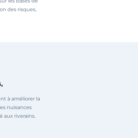
sur les bases de
ion des risques,
,
t à améliorer la
 les nuisances
é aux riverains.