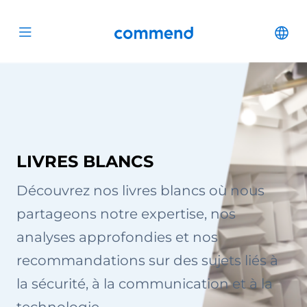
Scroll to content
Commend
Cha
Open menu
LIVRES BLANCS
Découvrez nos livres blancs où nous
partageons notre expertise, nos
analyses approfondies et nos
recommandations sur des sujets liés à
la sécurité, à la communication et à la