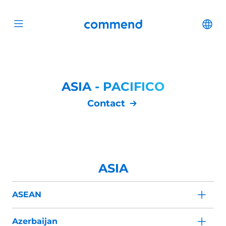
Scroll to content
Commend
Cha
Open menu
ASIA - PACIFICO
Contact
ASIA
ASEAN
Azerbaijan