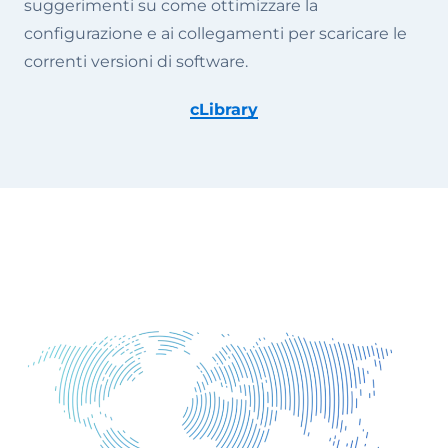
suggerimenti su come ottimizzare la
configurazione e ai collegamenti per scaricare le
correnti versioni di software.
cLibrary