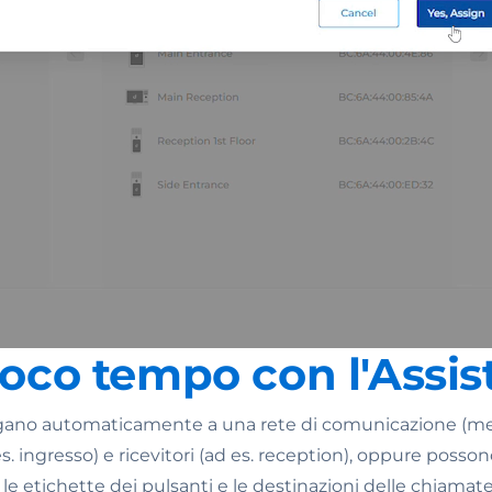
 poco tempo con l'Assis
collegano automaticamente a una rete di comunicazione (m
. ingresso) e ricevitori (ad es. reception), oppure poss
 le etichette dei pulsanti e le destinazioni delle chiama