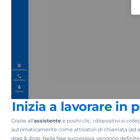
Inizia a lavorare in
Grazie all'
assistente
e pochi clic, i dispositivi si 
automaticamente come attivatori di chiamata (ad es
drag & drop. Nella fase successiva, vengono definite