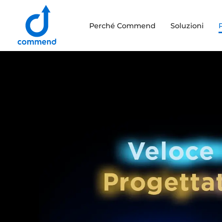
Scroll to content
Perché Commend
Soluzioni
Commend