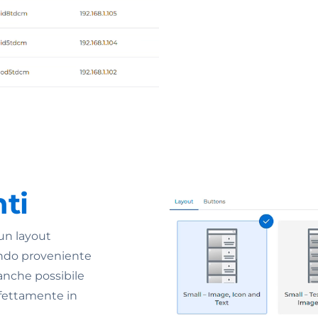
nti
 un layout
ondo proveniente
anche possibile
rfettamente in