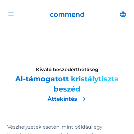
Scroll to content
Commend
Cha
Open menu
Kiváló beszédérthetőség
AI-támogatott kristálytiszta
beszéd
Áttekintés
Vészhelyzetek esetén, mint például egy