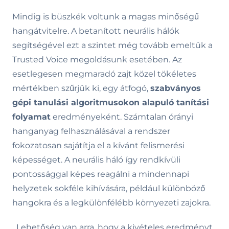
Mindig is büszkék voltunk a magas minőségű
hangátvitelre. A betanított neurális hálók
segítségével ezt a szintet még tovább emeltük a
Trusted Voice megoldásunk esetében. Az
esetlegesen megmaradó zajt közel tökéletes
mértékben szűrjük ki, egy átfogó,
szabványos
gépi tanulási algoritmusokon alapuló tanítási
folyamat
eredményeként. Számtalan órányi
hanganyag felhasználásával a rendszer
fokozatosan sajátítja el a kívánt felismerési
képességet. A neurális háló így rendkívüli
pontossággal képes reagálni a mindennapi
helyzetek sokféle kihívására, például különböző
hangokra és a legkülönfélébb környezeti zajokra.
Lehetőség van arra, hogy a kivételes eredményt