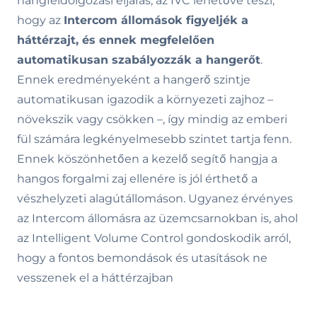
hangfeldolgozási eljárás, az IVC lehetővé teszi,
hogy az
Intercom állomások figyeljék a
háttérzajt, és ennek megfelelően
automatikusan szabályozzák a hangerőt
.
Ennek eredményeként a hangerő szintje
automatikusan igazodik a környezeti zajhoz –
növekszik vagy csökken –, így mindig az emberi
fül számára legkényelmesebb szintet tartja fenn.
Ennek köszönhetően a kezelő segítő hangja a
hangos forgalmi zaj ellenére is jól érthető a
vészhelyzeti alagútállomáson. Ugyanez érvényes
az Intercom állomásra az üzemcsarnokban is, ahol
az Intelligent Volume Control gondoskodik arról,
hogy a fontos bemondások és utasítások ne
vesszenek el a háttérzajban