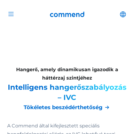
Scroll to content
Commend
Cha
Open menu
Hangerő, amely dinamikusan igazodik a
háttérzaj szintjéhez
Intelligens hangerőszabályozás
– IVC
Tökéletes beszédérthetőség
A Commend által kifejlesztett speciális