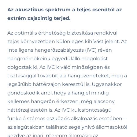
Az akusztikus spektrum a teljes csendtől az
extrém zajszintig terjed.
Az optimális érthetőség biztosítása rendkívül
zajos környezetben különleges kihívást jelent. Az
Intelligens hangerőszabályozás (IVC) révén
hangmérnökeink egyedülálló megoldást
dolgoztak ki. Az IVC kiváló minőségben és
tisztasággal továbbítja a hangüzeneteket, még a
legsűrűbb háttérzajon keresztül is. Ugyanakkor
gondoskodik arról, hogy a hangjel mindig
kellemes hangerőn érkezzen, még alacsony
háttérzaj esetén is. Az IVC kulcsfontosságú
funkció számos eszköz és alkalmazás esetében –
az alagútakban található segélyhívó állomásoktól
kezdve az ipari Intercom állomásig az