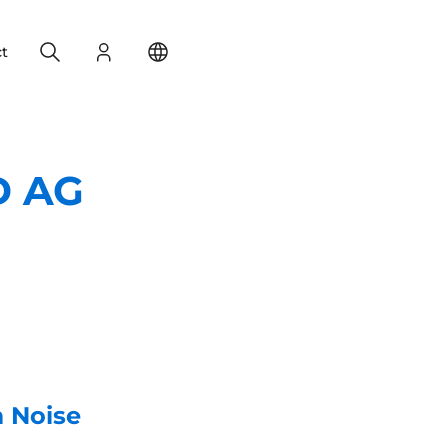
Search
Login
Change your location
t
D AG
m Noise