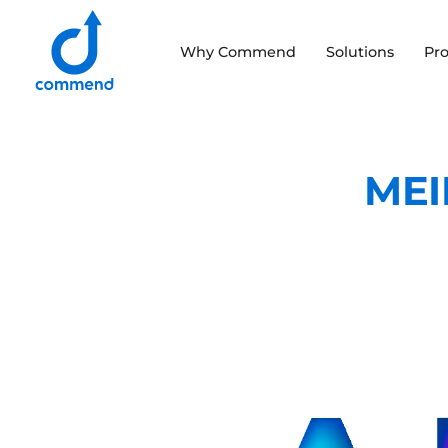
Scroll to content
Why Commend
Solutions
Pr
Commend
MEI