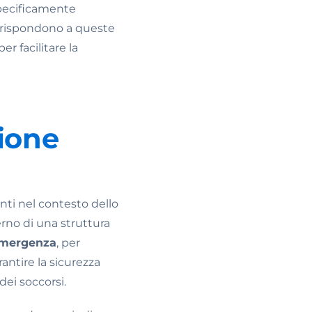
specificamente
he rispondono a queste
 per facilitare la
ione
nti nel contesto dello
terno di una struttura
'emergenza
, per
antire la sicurezza
dei soccorsi.