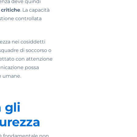
genza deve quindi
critiche
. La capacità
stione controllata
ezza nei cosiddetti
e squadre di soccorso o
gettato con attenzione
unicazione possa
te umane.
 gli
curezza
i è fondamentale non