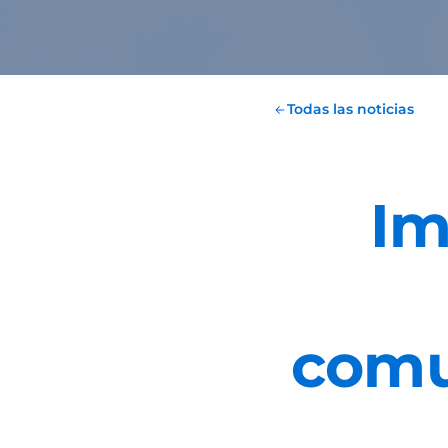
Todas las noticias
Im
comu