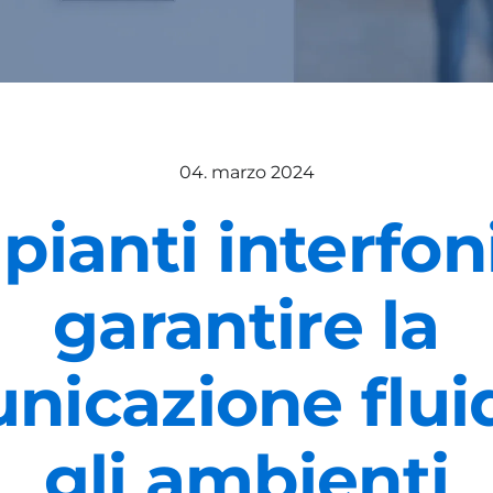
04. marzo 2024
pianti interfoni
garantire la
nicazione fluid
gli ambienti