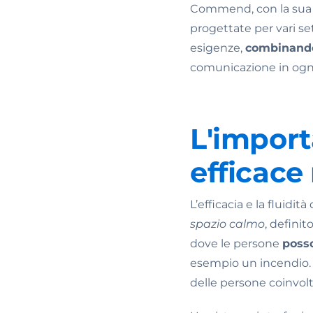
Commend, con la sua v
progettate per vari set
esigenze,
combinando 
comunicazione in ogni
L'impor
efficace
L’efficacia e la fluid
spazio calmo
, definit
dove le persone
posso
esempio un incendio. L
delle persone coinvolte