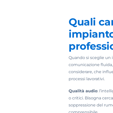
Quali ca
impianto
professi
Quando si sceglie un i
comunicazione fluida, 
considerare, che influ
processi lavorativi.
Qualità audio
: l’int
o critici. Bisogna cer
soppressione del rumor
comprensibile.