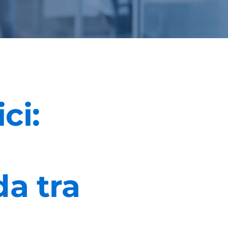
ci:
a tra