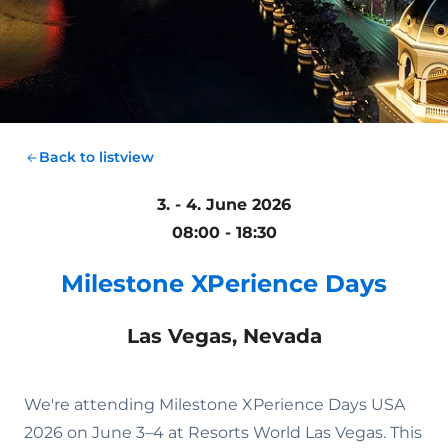
Back to listview
3. - 4. June 2026
08:00 - 18:30
Milestone XPerience Days
Las Vegas, Nevada
We're attending Milestone XPerience Days USA
2026 on June 3–4 at Resorts World Las Vegas. This