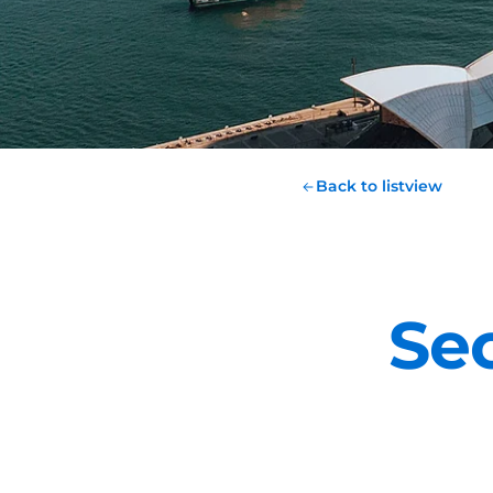
Back to listview
Sec