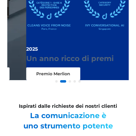
Co
O
2025
Un anno ricco di premi
V
Premio Merlion
Ispirati dalle richieste dei nostri clienti
La comunicazione è
uno strumento potente