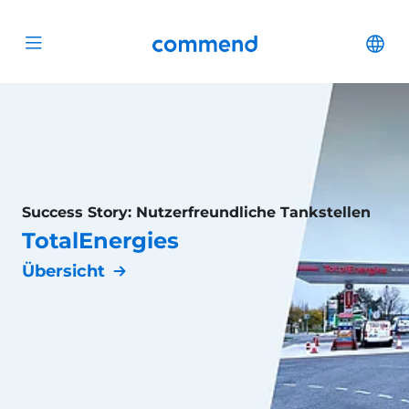
Zum Inhalt springen
Commend
Cha
Open menu
Success Story: Nutzerfreundliche Tankstellen
TotalEnergies
Übersicht