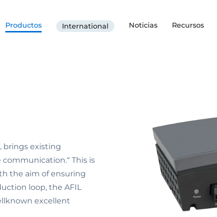
Productos
Noticias
Recursos
International
 brings existing
e communication.“ This is
ith the aim of ensuring
uction loop, the AFIL
ellknown excellent