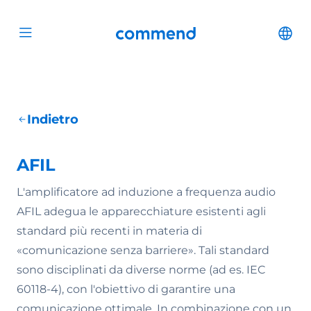
Scroll to content
Commend
Cha
Open menu
Indietro
AFIL
L'amplificatore ad induzione a frequenza audio
AFIL adegua le apparecchiature esistenti agli
standard più recenti in materia di
«comunicazione senza barriere». Tali standard
sono disciplinati da diverse norme (ad es. IEC
60118-4), con l'obiettivo di garantire una
comunicazione ottimale. In combinazione con un