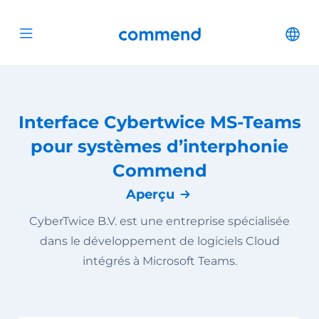
Scroll to content
Commend
Cha
Open menu
Interface Cybertwice MS-Teams
pour systèmes d’interphonie
Commend
Aperçu
CyberTwice B.V. est une entreprise spécialisée
dans le développement de logiciels Cloud
intégrés à Microsoft Teams.