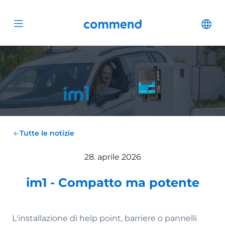
Scroll to content
Commend
Cha
Open menu
Tutte le notizie
28. aprile 2026
im1 - Compatto ma potente
L'installazione di help point, barriere o pannelli