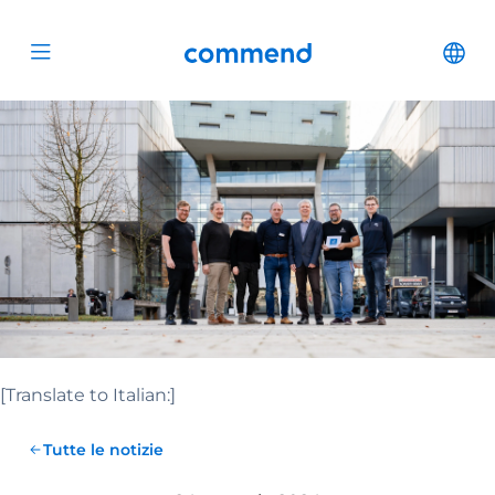
Scroll to content
Commend
Cha
Open menu
[Translate to Italian:]
Tutte le notizie