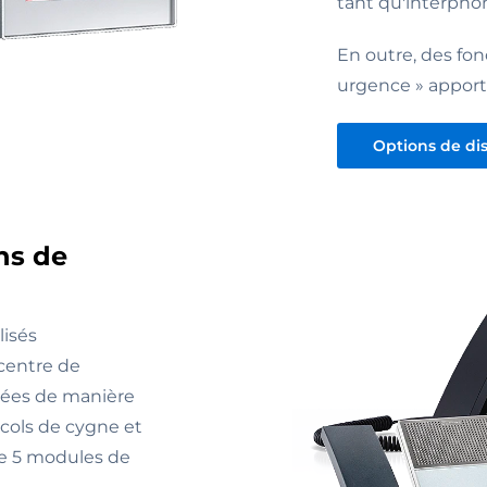
tant qu'interpho
En outre, des fon
urgence » apport
Options de dis
ns de
lisés
centre de
nées de manière
 cols de cygne et
e 5 modules de