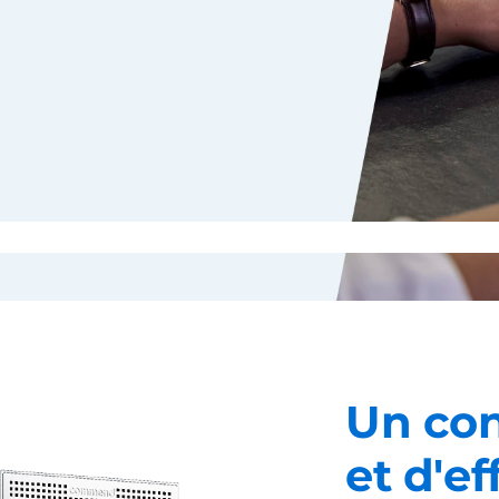
Un con
et d'ef