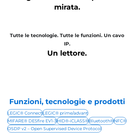
mirata.
Tutte le tecnologie. Tutte le funzioni. Un cavo
IP.
Un lettore.
Funzioni, tecnologie e prodotti
LEGIC® Connect
LEGIC® prime/advant
MIFARE® DESfire EV1-3
HID®-iCLASS®
Bluetooth®
NFC®
OSDP v2 – Open Supervised Device Protocol