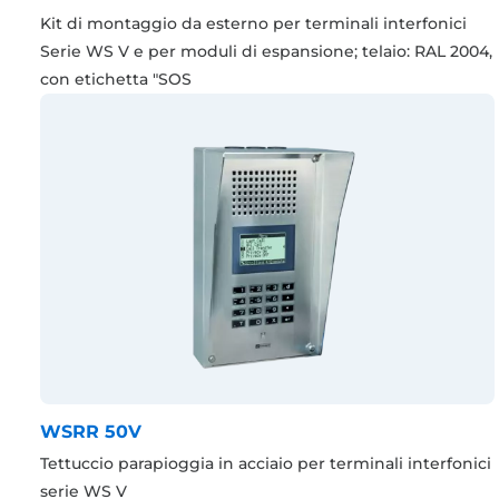
Kit di montaggio da esterno per terminali interfonici
Serie WS V e per moduli di espansione; telaio: RAL 2004,
con etichetta "SOS
WSRR 50V
Tettuccio parapioggia in acciaio per terminali interfonici
serie WS V