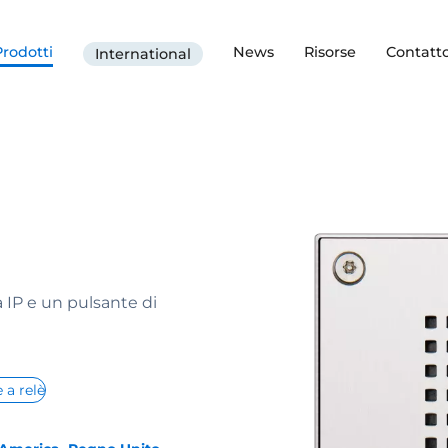
Prodotti
News
Risorse
Contatt
International
 IP e un pulsante di
e a relè