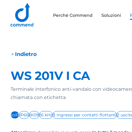
Scroll to content
Perché Commend
Soluzioni
Commend
Indietro
WS 201V I CA
Terminale interfonico anti-vandalo con videocamera
chiamata con etichetta
IoIP
IP66
IK09
16 kHz
3 ingressi per contatti flottanti
2 uscit