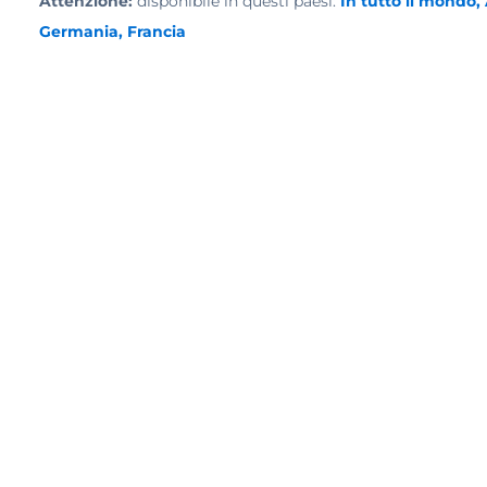
Attenzione:
disponibile in questi paesi:
In tutto il mondo,
Germania, Francia